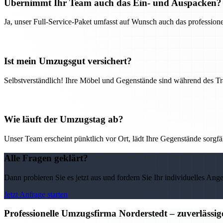
Übernimmt Ihr Team auch das Ein- und Auspacken?
Ja, unser Full-Service-Paket umfasst auf Wunsch auch das professio
Ist mein Umzugsgut versichert?
Selbstverständlich! Ihre Möbel und Gegenstände sind während des Tra
Wie läuft der Umzugstag ab?
Unser Team erscheint pünktlich vor Ort, lädt Ihre Gegenstände sorgfälti
Alle Fragen geklärt?
Dann probieren Sie es jetzt aus und fordern Sie Ihr individuelles Ang
Jetzt Anfrage starten
Professionelle Umzugsfirma Norderstedt – zuverlässi