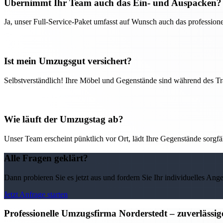
Übernimmt Ihr Team auch das Ein- und Auspacken?
Ja, unser Full-Service-Paket umfasst auf Wunsch auch das professio
Ist mein Umzugsgut versichert?
Selbstverständlich! Ihre Möbel und Gegenstände sind während des Tra
Wie läuft der Umzugstag ab?
Unser Team erscheint pünktlich vor Ort, lädt Ihre Gegenstände sorgfälti
Alle Fragen geklärt?
Dann probieren Sie es jetzt aus und fordern Sie Ihr individuelles Ang
Jetzt Anfrage starten
Professionelle Umzugsfirma Norderstedt – zuverlässi