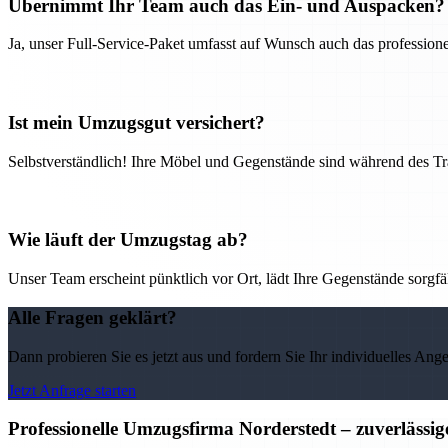
Übernimmt Ihr Team auch das Ein- und Auspacken?
Ja, unser Full-Service-Paket umfasst auf Wunsch auch das professio
Ist mein Umzugsgut versichert?
Selbstverständlich! Ihre Möbel und Gegenstände sind während des Tra
Wie läuft der Umzugstag ab?
Unser Team erscheint pünktlich vor Ort, lädt Ihre Gegenstände sorgfälti
Alle Fragen geklärt?
Dann probieren Sie es jetzt aus und fordern Sie Ihr individuelles Ang
Jetzt Anfrage starten
Professionelle Umzugsfirma Norderstedt – zuverlässi