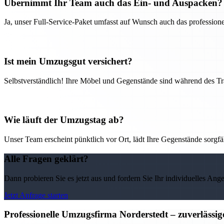
Übernimmt Ihr Team auch das Ein- und Auspacken?
Ja, unser Full-Service-Paket umfasst auf Wunsch auch das professio
Ist mein Umzugsgut versichert?
Selbstverständlich! Ihre Möbel und Gegenstände sind während des Tra
Wie läuft der Umzugstag ab?
Unser Team erscheint pünktlich vor Ort, lädt Ihre Gegenstände sorgfälti
Alle Fragen geklärt?
Dann probieren Sie es jetzt aus und fordern Sie Ihr individuelles Ang
Jetzt Anfrage starten
Professionelle Umzugsfirma Norderstedt – zuverlässi