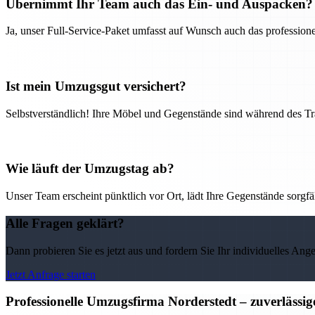
Übernimmt Ihr Team auch das Ein- und Auspacken?
Ja, unser Full-Service-Paket umfasst auf Wunsch auch das professio
Ist mein Umzugsgut versichert?
Selbstverständlich! Ihre Möbel und Gegenstände sind während des Tra
Wie läuft der Umzugstag ab?
Unser Team erscheint pünktlich vor Ort, lädt Ihre Gegenstände sorgfälti
Alle Fragen geklärt?
Dann probieren Sie es jetzt aus und fordern Sie Ihr individuelles Ang
Jetzt Anfrage starten
Professionelle Umzugsfirma Norderstedt – zuverlässi