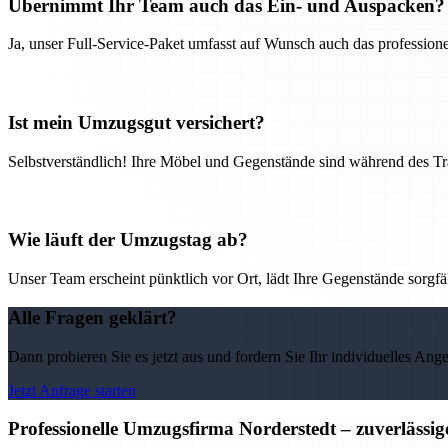
Übernimmt Ihr Team auch das Ein- und Auspacken?
Ja, unser Full-Service-Paket umfasst auf Wunsch auch das professio
Ist mein Umzugsgut versichert?
Selbstverständlich! Ihre Möbel und Gegenstände sind während des Tra
Wie läuft der Umzugstag ab?
Unser Team erscheint pünktlich vor Ort, lädt Ihre Gegenstände sorgfälti
Alle Fragen geklärt?
Dann probieren Sie es jetzt aus und fordern Sie Ihr individuelles Ang
Jetzt Anfrage starten
Professionelle Umzugsfirma Norderstedt – zuverlässi