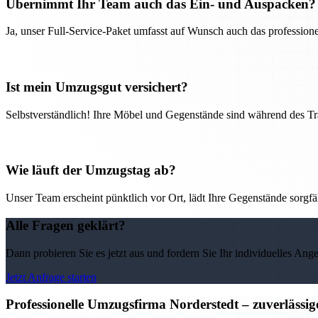
Übernimmt Ihr Team auch das Ein- und Auspacken?
Ja, unser Full-Service-Paket umfasst auf Wunsch auch das professio
Ist mein Umzugsgut versichert?
Selbstverständlich! Ihre Möbel und Gegenstände sind während des Tra
Wie läuft der Umzugstag ab?
Unser Team erscheint pünktlich vor Ort, lädt Ihre Gegenstände sorgfälti
Alle Fragen geklärt?
Dann probieren Sie es jetzt aus und fordern Sie Ihr individuelles Ang
Jetzt Anfrage starten
Professionelle Umzugsfirma Norderstedt – zuverlässi