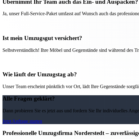
Übernimmt Ihr Team auch das Ein- und Auspacken?
Ja, unser Full-Service-Paket umfasst auf Wunsch auch das professio
Ist mein Umzugsgut versichert?
Selbstverständlich! Ihre Möbel und Gegenstände sind während des Tra
Wie läuft der Umzugstag ab?
Unser Team erscheint pünktlich vor Ort, lädt Ihre Gegenstände sorgfälti
Alle Fragen geklärt?
Dann probieren Sie es jetzt aus und fordern Sie Ihr individuelles Ang
Jetzt Anfrage starten
Professionelle Umzugsfirma Norderstedt – zuverlässi