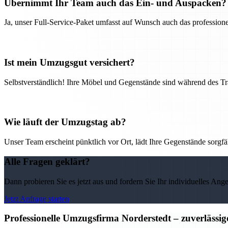
Übernimmt Ihr Team auch das Ein- und Auspacken?
Ja, unser Full-Service-Paket umfasst auf Wunsch auch das professio
Ist mein Umzugsgut versichert?
Selbstverständlich! Ihre Möbel und Gegenstände sind während des Tra
Wie läuft der Umzugstag ab?
Unser Team erscheint pünktlich vor Ort, lädt Ihre Gegenstände sorgfälti
Alle Fragen geklärt?
Dann probieren Sie es jetzt aus und fordern Sie Ihr individuelles Ang
Jetzt Anfrage starten
Professionelle Umzugsfirma Norderstedt – zuverlässi