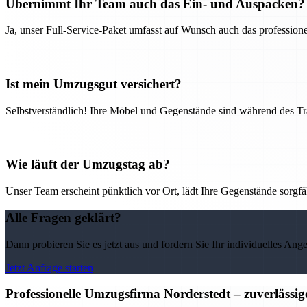
Übernimmt Ihr Team auch das Ein- und Auspacken?
Ja, unser Full-Service-Paket umfasst auf Wunsch auch das professio
Ist mein Umzugsgut versichert?
Selbstverständlich! Ihre Möbel und Gegenstände sind während des Tra
Wie läuft der Umzugstag ab?
Unser Team erscheint pünktlich vor Ort, lädt Ihre Gegenstände sorgfälti
Alle Fragen geklärt?
Dann probieren Sie es jetzt aus und fordern Sie Ihr individuelles Ang
Jetzt Anfrage starten
Professionelle Umzugsfirma Norderstedt – zuverlässi