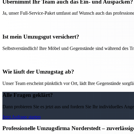
Übernimmt Ihr Team auch das Ein- und Auspacken?
Ja, unser Full-Service-Paket umfasst auf Wunsch auch das professio
Ist mein Umzugsgut versichert?
Selbstverständlich! Ihre Möbel und Gegenstände sind während des Tra
Wie läuft der Umzugstag ab?
Unser Team erscheint pünktlich vor Ort, lädt Ihre Gegenstände sorgfälti
Alle Fragen geklärt?
Dann probieren Sie es jetzt aus und fordern Sie Ihr individuelles Ang
Jetzt Anfrage starten
Professionelle Umzugsfirma Norderstedt – zuverlässi